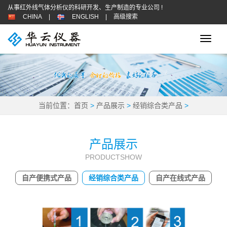
从事红外线气体分析仪的科研开发、生产制造的专业公司 !
CHINA
|
ENGLISH
|
高级搜索
Toggle
naviga
当前位置：
首页
>
产品展示
>
经销综合类产品
>
产品展示
PRODUCTSHOW
自产便携式产品
经销综合类产品
自产在线式产品