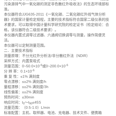
污染源排气中一氧化碳的测定非色散红外吸收法》的生态环境部标
准。
本仪器符合JJG635-2011《一氧化碳、二氧化碳红外线气体分析
器》的国家计量检定规程，主要的技术指标符合国家二级仪表的技
术要求，可以取得中国计量科学研究院的检定证书（检定结论：合
格，该仪器符合二级技术要求）。
本仪器内置式调零过滤器、六通阀切换调零与测量，操作简便灵
活。
本仪器可以定制测量范围。
二．主要技术指标
测量原理：不分光红外分析法/非分散红外法（NDIR）
采样方式：内置泵吸式
-6
-6
测量范围：0~50.0×10
或0~200.0×10
-6
分 辨 率：0.1×10
重 复 性：≤1% 满刻度
零点漂移：≤±2% 满刻度/h
量程漂移：≤±2% 满刻度/3h
线性偏差：≤±2% 满刻度
预热时间：≤30min
响应时间：t
～t
≤45S
0
90
流量范围：（0.5-1.0）L/min
标准配置：主机、取样器、电池、充电器、技术文件、便携箱