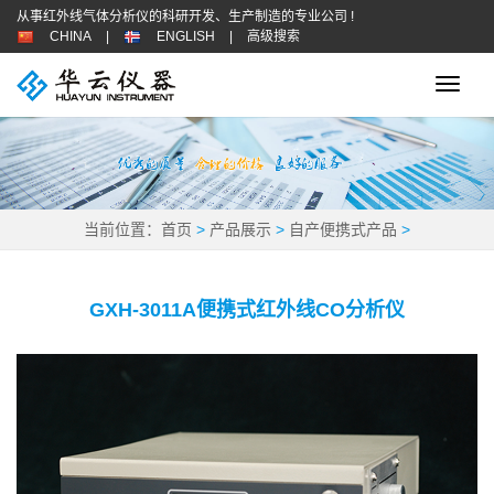
从事红外线气体分析仪的科研开发、生产制造的专业公司 !
CHINA
|
ENGLISH
|
高级搜索
Toggle
naviga
当前位置：
首页
>
产品展示
>
自产便携式产品
>
GXH-3011A便携式红外线CO分析仪