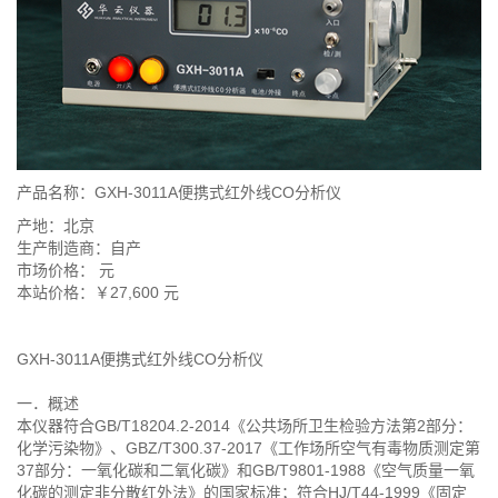
产品名称：GXH-3011A便携式红外线CO分析仪
产地：北京
生产制造商：自产
市场价格： 元
本站价格：￥27,600 元
GXH-3011A便携式红外线CO分析仪
一．概述
本仪器符合GB/T18204.2-2014《公共场所卫生检验方法第2部分：
化学污染物》、GBZ/T300.37-2017《工作场所空气有毒物质测定第
37部分：一氧化碳和二氧化碳》和GB/T9801-1988《空气质量一氧
化碳的测定非分散红外法》的国家标准；符合HJ/T44-1999《固定